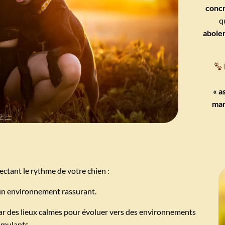
conc
q
aboiem
« a
mar
ectant le rythme de votre chien :
 un environnement rassurant.
r des lieux calmes pour évoluer vers des environnements
imulants.