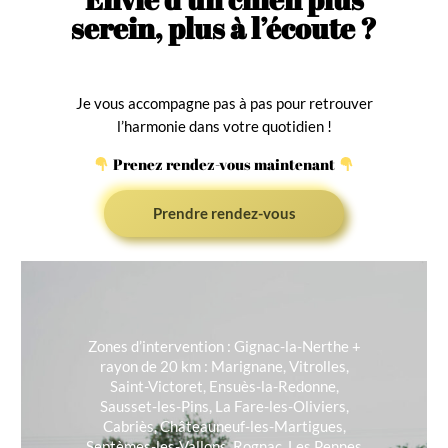
serein, plus à l’écoute ?
Je vous accompagne pas à pas pour retrouver
l’harmonie dans votre quotidien !
Prenez rendez-vous maintenant
Prendre rendez-vous
Zones d’intervention : Gignac-la-Nerthe +
rayon de 20 km : Marignane, Vitrolles,
Saint-Victoret, Ensuès-la-Redonne,
Sausset-les-Pins, La Fare-les-Oliviers,
Cabriès, Châteauneuf-les-Martigues,
Septèmes-les-Vallons, Rognac, Les Pennes