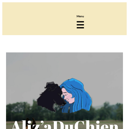
Aliz’aDuChien